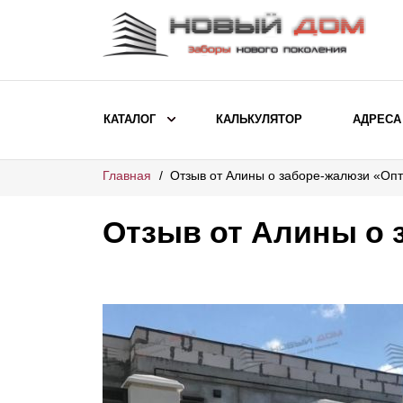
КАТАЛОГ
КАЛЬКУЛЯТОР
АДРЕСА
Главная
Отзыв от Алины о заборе-жалюзи «Оп
ВЫБОР ПО МОДЕЛИ
Заборы Ранчо
Отзыв от Алины о 
Заборы Хай-тек
Заборы Классика
Заборы Жалюзи
ВЫБОР ПО НАЗНАЧЕНИЮ
Заборы и ограждения для детских
садов