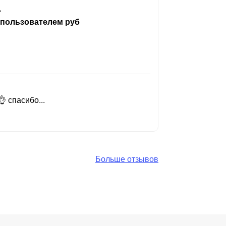
ь
 пользователем руб
 спасибо...
Добрый день
Читать вес
Больше отзывов