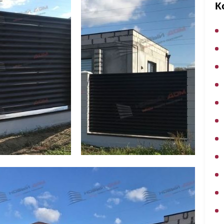
ВЫБОР ПО ХАРАКТЕРИСТИКАМ
К
Горизонтальные заборы
Высокие заборы
Красивые, дизайнерские заборы
ВЫБОР ПО СПОСОБУ МОНТАЖА
Заборы под ключ
Готовые заборы
Комплекты заборов-лего "сделай сам"
Быстровозводимые заборы