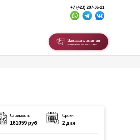
+7 (423) 207-36-21
Заказать звонок
позвоним за наш счет
ВЫБОР ПО ТИПУ
Модульные заборы и ограждения
Комбинированные заборы
Секционные заборы
ВОРОТА И КАЛИТКИ
Стоимость
Сроки
161059 руб
2 дня
Ворота откатные
Ворота распашные
Каркасы ворот