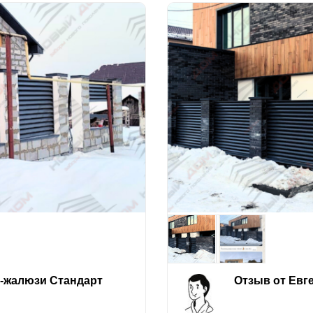
е-жалюзи Стандарт
Отзыв от Евг