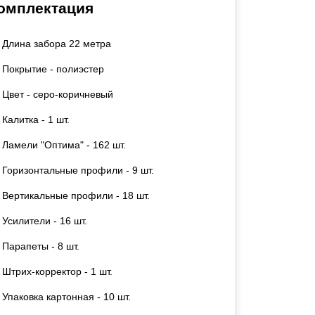
омплектация
Калитки
Входные группы
Длина забора 22 метра
Ворота складные гармошка
Покрытие - полиэстер
ВСЕ ДЛЯ ЗАБОРА
Цвет - серо-коричневый
Калитка - 1 шт.
Панели для забора
Ламели "Оптима" - 162 шт.
Горизонтальные профили - 9 шт.
Вертикальные профили - 18 шт.
Усилители - 16 шт.
Парапеты - 8 шт.
Штрих-корректор - 1 шт.
Упаковка картонная - 10 шт.