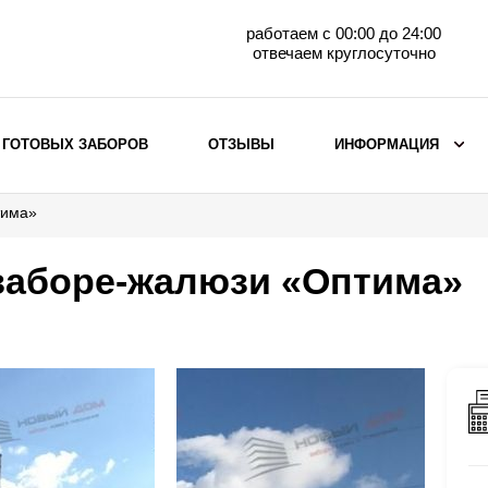
работаем с 00:00 до 24:00
отвечаем круглосуточно
 ГОТОВЫХ ЗАБОРОВ
ОТЗЫВЫ
ИНФОРМАЦИЯ
тима»
ВЫБОР ПО МАТЕРИАЛУ
Заборы с кирпичными столбами
заборе-жалюзи «Оптима»
Заборы из евроштакетника
горизонтального
Металлические заборы для дачи
Забор жалюзи с кирпичными столбами
Металлические заборы
Металлические ограждения