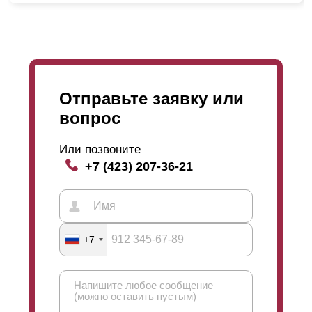
же выручит полимерно-порошковое покрытие.
Полимерно-порошковое покрытие (порошковую
окраску) мы выполняем сами. Поэтому полностью
контролируем процесс и соблюдение технологии. В
данном случае подход к процессу совершенно иной.
Отправьте заявку или
Сначала мы полностью изготавливаем все
вопрос
необходимые для забора детали, а потом каждую
деталь в отдельности окрашиваем. После окраски
Или позвоните
забор полностью готов. Осталось его только
+7 (423) 207-36-21
упаковать и доставить на место установки.
Порошковая окраска износостойкая, на ней не
образуются сколы и царапины, устойчиво к
выцветанию на солнце и пожаробезопасное. Кстати,
именно благодаря таким характеристикам
полимерно-порошковое покрытие принято
+7
использовать для окрашивания автомобилей и
деталей, которые будут подвергаться нагрузкам.
Что касается ассортимента расцветок и фактур, то