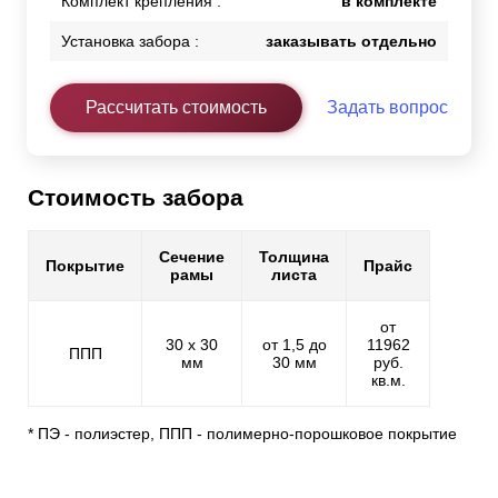
Комплект крепления :
в комплекте
Установка забора :
заказывать отдельно
Рассчитать стоимость
Задать вопрос
Стоимость забора
Сечение
Толщина
Покрытие
Прайс
рамы
листа
от
30 х 30
от 1,5 до
11962
ППП
мм
30 мм
руб.
кв.м.
* ПЭ - полиэстер, ППП - полимерно-порошковое покрытие