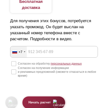
Бесплатная
каждого пролета. Также возможно производство
стальных столбов, выполнение антикоррозийной
доставка
обработки и окрашивание в нужный цвет. Заказчик
получает готовый комплект заборной конструкции со
Для получения этих бонусов, потребуется
столбами.
указать промокод. Он будет выслан на
указанный номер телефона вместе с
расчетом. Подробности в видео.
+7
Согласен на обработку
персональных данных
Согласен на получение информации
и рекламных предложений (сможете отказаться в любое
время)
Начать расчет